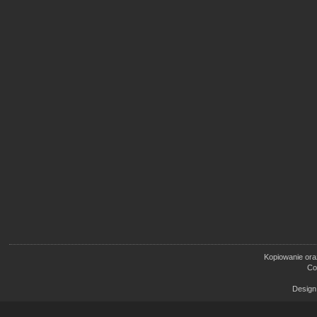
Kopiowanie oraz
Co
Design