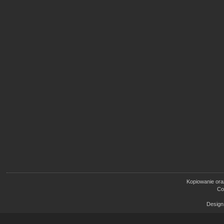
Kopiowanie oraz
Co
Design