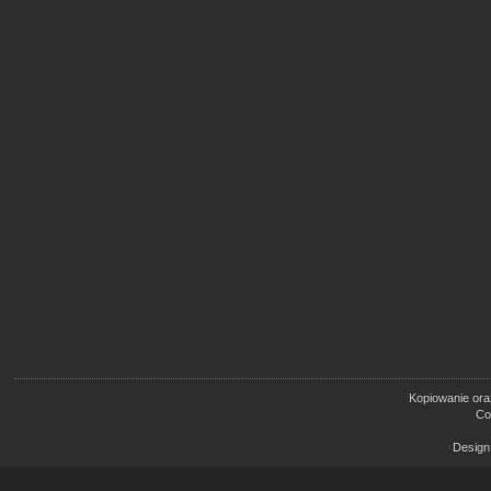
Kopiowanie oraz
Co
Design