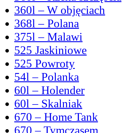
360l – W objęciach
368l – Polana
375l – Malawi
525 Jaskiniowe
525 Powroty
54l – Polanka
60l – Holender
60l – Skalniak
670 – Home Tank
670 – Tymczasem