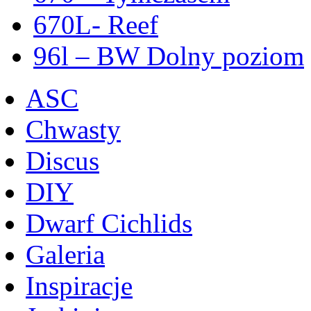
670L- Reef
96l – BW Dolny poziom
ASC
Chwasty
Discus
DIY
Dwarf Cichlids
Galeria
Inspiracje