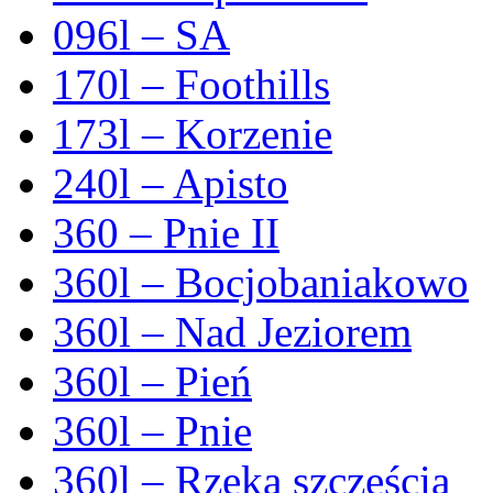
096l – SA
170l – Foothills
173l – Korzenie
240l – Apisto
360 – Pnie II
360l – Bocjobaniakowo
360l – Nad Jeziorem
360l – Pień
360l – Pnie
360l – Rzeka szczęścia