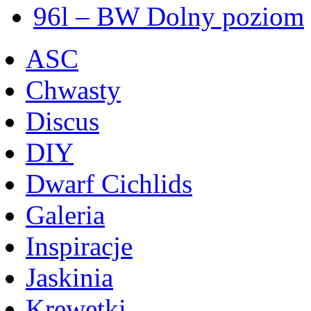
96l – BW Dolny poziom
ASC
Chwasty
Discus
DIY
Dwarf Cichlids
Galeria
Inspiracje
Jaskinia
Krewetki