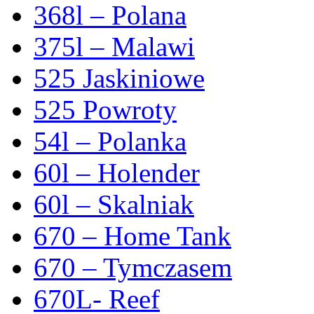
368l – Polana
375l – Malawi
525 Jaskiniowe
525 Powroty
54l – Polanka
60l – Holender
60l – Skalniak
670 – Home Tank
670 – Tymczasem
670L- Reef