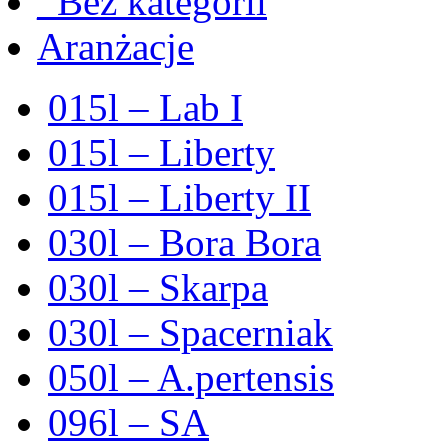
_Bez kategorii
Aranżacje
015l – Lab I
015l – Liberty
015l – Liberty II
030l – Bora Bora
030l – Skarpa
030l – Spacerniak
050l – A.pertensis
096l – SA