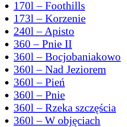
170l – Foothills
173l – Korzenie
240l – Apisto
360 – Pnie II
360l – Bocjobaniakowo
360l – Nad Jeziorem
360l – Pień
360l – Pnie
360l – Rzeka szczęścia
360l – W objęciach