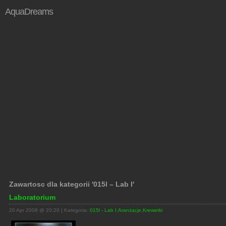
AquaDreams
Zawartosc dla kategorii '015l – Lab I'
Laboratorium
20 Apr 2008 @ 20:20 | Kategoria:
015l - Lab I
,
Aranżacje
,
Krewetki