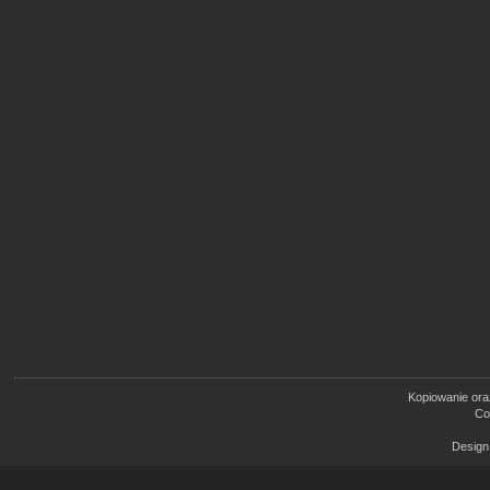
Kopiowanie oraz
Co
Design