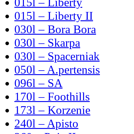
015l – Liberty
015l – Liberty II
030l – Bora Bora
030l – Skarpa
030l – Spacerniak
050l – A.pertensis
096l – SA
170l – Foothills
173l – Korzenie
240l – Apisto