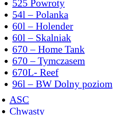
525 Powroty
54l – Polanka
60l – Holender
60l – Skalniak
670 – Home Tank
670 – Tymczasem
670L- Reef
96l – BW Dolny poziom
ASC
Chwasty