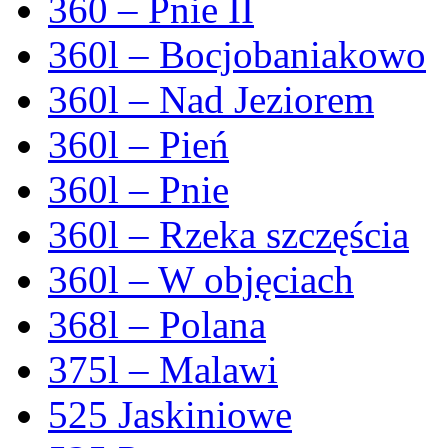
360 – Pnie II
360l – Bocjobaniakowo
360l – Nad Jeziorem
360l – Pień
360l – Pnie
360l – Rzeka szczęścia
360l – W objęciach
368l – Polana
375l – Malawi
525 Jaskiniowe