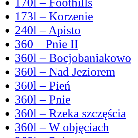
170l – Foothills
173l – Korzenie
240l – Apisto
360 – Pnie II
360l – Bocjobaniakowo
360l – Nad Jeziorem
360l – Pień
360l – Pnie
360l – Rzeka szczęścia
360l – W objęciach