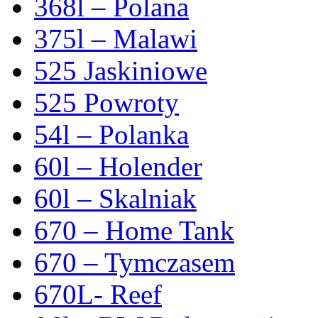
368l – Polana
375l – Malawi
525 Jaskiniowe
525 Powroty
54l – Polanka
60l – Holender
60l – Skalniak
670 – Home Tank
670 – Tymczasem
670L- Reef