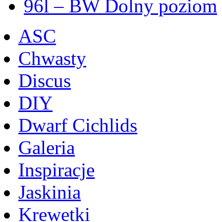
96l – BW Dolny poziom
ASC
Chwasty
Discus
DIY
Dwarf Cichlids
Galeria
Inspiracje
Jaskinia
Krewetki