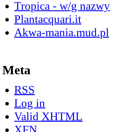
Tropica - w/g nazwy
Plantacquari.it
Akwa-mania.mud.pl
Meta
RSS
Log in
Valid
XHTML
XFN