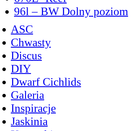
96l – BW Dolny poziom
ASC
Chwasty
Discus
DIY
Dwarf Cichlids
Galeria
Inspiracje
Jaskinia