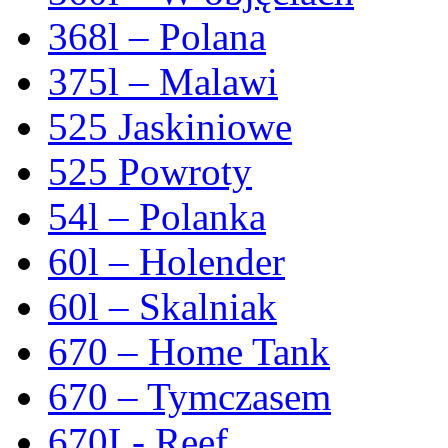
368l – Polana
375l – Malawi
525 Jaskiniowe
525 Powroty
54l – Polanka
60l – Holender
60l – Skalniak
670 – Home Tank
670 – Tymczasem
670L- Reef