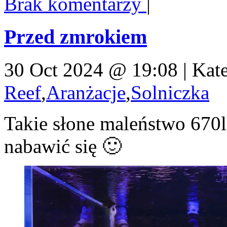
Brak komentarzy
|
Przed zmrokiem
30 Oct 2024 @ 19:08 | Kat
Reef
,
Aranżacje
,
Solniczka
Takie słone maleństwo 670
nabawić się 🙂