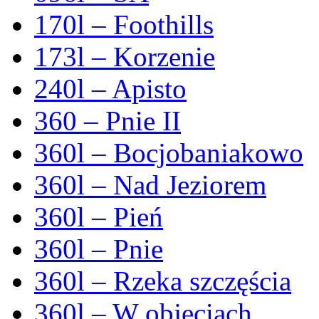
170l – Foothills
173l – Korzenie
240l – Apisto
360 – Pnie II
360l – Bocjobaniakowo
360l – Nad Jeziorem
360l – Pień
360l – Pnie
360l – Rzeka szczęścia
360l – W objęciach